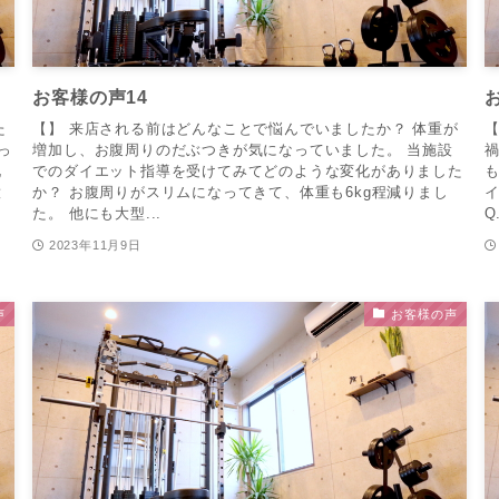
お客様の声14
た
【】 来店される前はどんなことで悩んでいましたか？ 体重が
【
っ
増加し、お腹周りのだぶつきが気になっていました。 当施設
化
でのダイエット指導を受けてみてどのような変化がありました
意
か？ お腹周りがスリムになってきて、体重も6kg程減りまし
た。 他にも大型...
Q
2023年11月9日
声
お客様の声