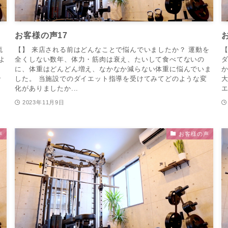
お客様の声17
流
【】 来店される前はどんなことで悩んでいましたか？ 運動を
【
よ
全くしない数年、体力・筋肉は衰え、たいして食べてないの
ト
に、体重はどんどん増え、なかなか減らない体重に悩んでいま
で
した。 当施設でのダイエット指導を受けてみてどのような変
化がありましたか...
エ
2023年11月9日
声
お客様の声